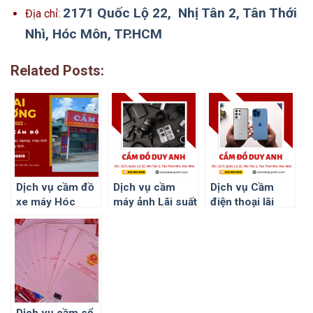
2171 Quốc Lộ 22, Nhị Tân 2, Tân Thới
Địa chỉ:
Nhì, Hóc Môn, TP.HCM
Related Posts:
Dịch vụ cầm đồ
Dịch vụ cầm
Dịch vụ Cầm
xe máy Hóc
máy ảnh Lãi suất
điện thoại lãi
Môn – Củ Chi
thấp, tài sản
suất thấp Hóc
được niêm
Môn, Củ Chi
phong