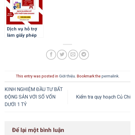
Dịch vụ hỗ trợ
làm giấy phép
kinh doanh Hóc
Môn – Củ Chi
chi phí thấp –
Chỉ từ 500.000đ
This entry was posted in
Giới thiệu
. Bookmark the
permalink
.
KINH NGHIỆM ĐẦU TƯ BẤT
ĐỘNG SẢN VỚI SỐ VỐN
Kiểm tra quy hoạch Củ Chi
DƯỚI 1 TỶ
Để lại một bình luận