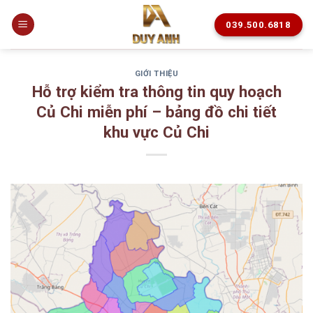
Skip
to
039.500.6818
content
GIỚI THIỆU
Hỗ trợ kiểm tra thông tin quy hoạch
Củ Chi miễn phí – bảng đồ chi tiết
khu vực Củ Chi