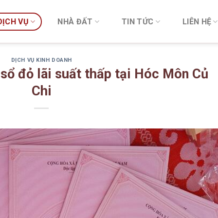
DỊCH VỤ
NHÀ ĐẤT
TIN TỨC
LIÊN HỆ
DỊCH VỤ KINH DOANH
sổ đỏ lãi suất thấp tại Hóc Môn Củ
Chi