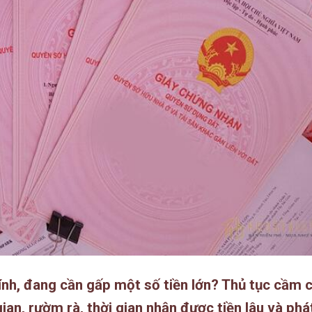
ính, đang cần gấp một số tiền lớn? Thủ tục
cầm 
gian, rườm rà, thời gian nhận được tiền lâu và phá