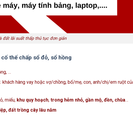
đất lãi suất thấp thủ tục đơn giản
cố thế chấp sổ đỏ, sổ hồng
ồng, …
a: khách hàng vay hoặc vợ/chồng, bố/mẹ, con, anh/chị/em ruột củ
ỏ, miếu,
khu quy hoạch
,
trong hẻm nhỏ, gần mộ, đền, chùa
…
ệp, đất trồng cây lâu năm