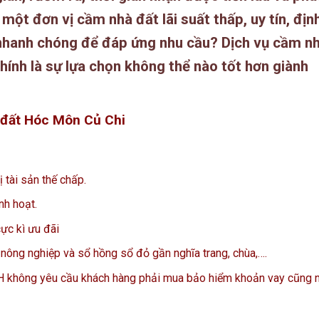
n một đơn vị
cầm nhà đất lãi suất thấp
, uy tín, địn
n nhanh chóng để đáp ứng nhu cầu? Dịch vụ cầm n
hính là sự lựa chọn không thể nào tốt hơn giành
 đất Hóc Môn Củ Chi
 tài sản thế chấp.
nh hoạt.
ực kì ưu đãi
ông nghiệp và sổ hồng sổ đỏ gần nghĩa trang, chùa,….
H không yêu cầu khách hàng phải mua bảo hiểm khoản vay cũng 