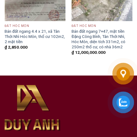
ĐẤT HÓC MÔN
ĐẤT HÓC MÔN
Bán đất ngang 4.4 x 21, xã Tân
Bán đất ngang 7×47, mặt tiền
Thới Nhì Hóc Môn, thổ cư 102m2,
Đặng Công Bỉnh, Tân Thới Nhì,
2 mặt tiền
Hóc Môn, diện tích 331m2, có
250m2 thổ cư, có nhà 36m2
₫
2,850.000
₫
12,000,000.000