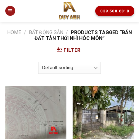
Skip
to
039.500.6818
content
HOME
/
BẤT ĐỘNG SẢN
/
PRODUCTS TAGGED “BÁN
ĐẤT TÂN THỚI NHÌ HÓC MÔN”
FILTER