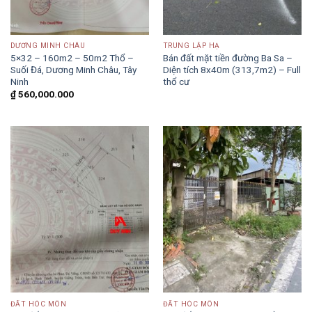
DƯƠNG MINH CHÂU
TRUNG LẬP HẠ
5×32 – 160m2 – 50m2 Thổ –
Bán đất mặt tiền đường Ba Sa –
Suối Đá, Dương Minh Châu, Tây
Diện tích 8x40m (313,7m2) – Full
Ninh
thổ cư
₫
560,000.000
ĐẤT HÓC MÔN
ĐẤT HÓC MÔN