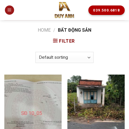
Skip
to
039.500.6818
content
HOME
/
BẤT ĐỘNG SẢN
FILTER