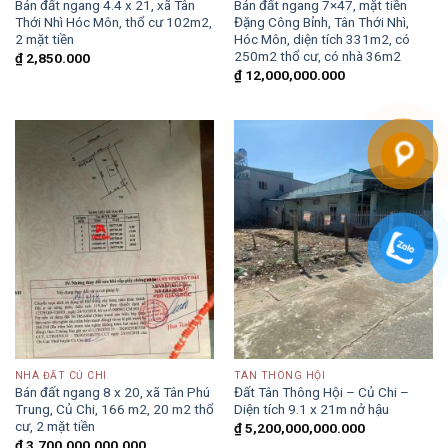
Bán đất ngang 4.4 x 21, xã Tân
Bán đất ngang 7×47, mặt tiền
Thới Nhì Hóc Môn, thổ cư 102m2,
Đặng Công Bỉnh, Tân Thới Nhì,
2 mặt tiền
Hóc Môn, diện tích 331m2, có
250m2 thổ cư, có nhà 36m2
₫
2,850.000
₫
12,000,000.000
NHÀ ĐẤT CỦ CHI
TÂN THÔNG HỘI
Bán đất ngang 8 x 20, xã Tân Phú
Đất Tân Thông Hội – Củ Chi –
Trung, Củ Chi, 166 m2, 20 m2 thổ
Diện tích 9.1 x 21m nở hậu
cư, 2 mặt tiền
₫
5,200,000,000.000
₫
3,700,000,000.000