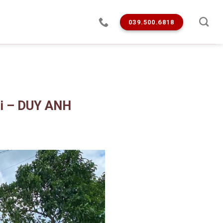
039.500.6818
hi – DUY ANH