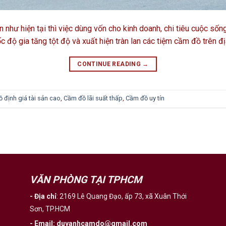
n như hiện tại thì việc dùng vốn cho kinh doanh, chi tiêu cuộc số
tốc độ gia tăng tột độ và xuất hiện tràn lan các tiệm cầm đồ trên 
CONTINUE READING
→
 định giá tài sản cao
,
Cầm đồ lãi suất thấp
,
Cầm đồ uy tín
VĂN PHÒNG TẠI TPHCM
- Địa chỉ
:
2169 Lê Quang Đạo, ấp 73, xã Xuân Thới
Sơn, TP.HCM
- Email
:
duyanhcamdo@gmail.com