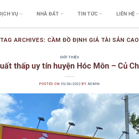
DỊCH VỤ
NHÀ ĐẤT
TIN TỨC
LIÊN HỆ
TAG ARCHIVES:
CẦM ĐỒ ĐỊNH GIÁ TÀI SẢN CAO
GIỚI THIỆU
suất thấp uy tín huyện Hóc Môn – Củ C
POSTED ON
05/06/2022
BY
ADMIN