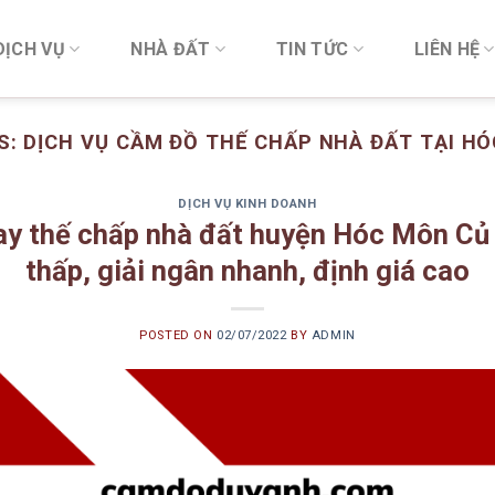
DỊCH VỤ
NHÀ ĐẤT
TIN TỨC
LIÊN HỆ
S:
DỊCH VỤ CẦM ĐỒ THẾ CHẤP NHÀ ĐẤT TẠI HÓ
DỊCH VỤ KINH DOANH
ay thế chấp nhà đất huyện Hóc Môn Củ 
thấp, giải ngân nhanh, định giá cao
POSTED ON
02/07/2022
BY
ADMIN