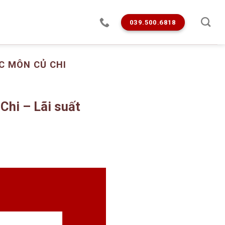
039.500.6818
C MÔN CỦ CHI
Chi – Lãi suất