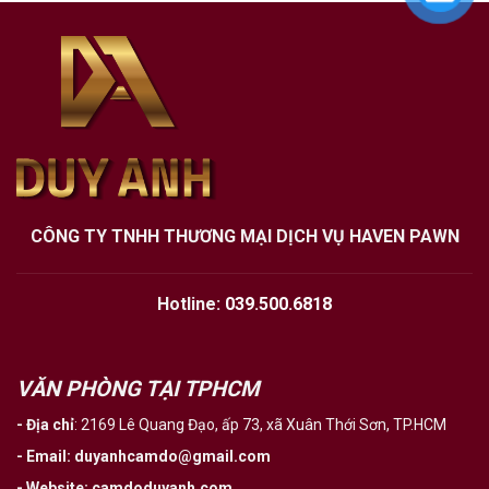
CÔNG TY TNHH THƯƠNG MẠI DỊCH VỤ HAVEN PAWN
Hotline:
039.500.6818
VĂN PHÒNG TẠI TPHCM
- Địa chỉ
:
2169 Lê Quang Đạo, ấp 73, xã Xuân Thới Sơn, TP.HCM
- Email
:
duyanhcamdo@gmail.com
- Website
:
camdoduyanh.com