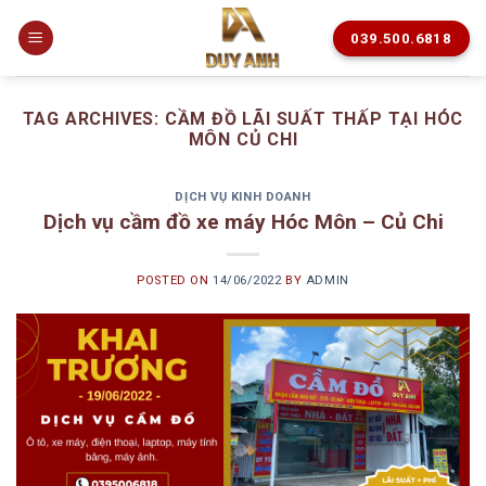
Skip
to
039.500.6818
content
TAG ARCHIVES:
CẦM ĐỒ LÃI SUẤT THẤP TẠI HÓC
MÔN CỦ CHI
DỊCH VỤ KINH DOANH
Dịch vụ cầm đồ xe máy Hóc Môn – Củ Chi
POSTED ON
14/06/2022
BY
ADMIN