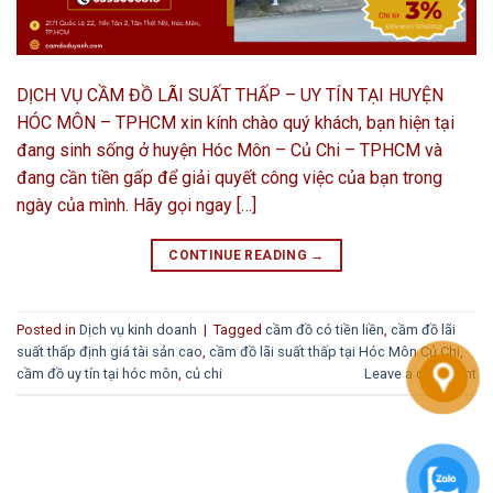
DỊCH VỤ CẦM ĐỒ LÃI SUẤT THẤP – UY TÍN TẠI HUYỆN
HÓC MÔN – TPHCM xin kính chào quý khách, bạn hiện tại
đang sinh sống ở huyện Hóc Môn – Củ Chi – TPHCM và
đang cần tiền gấp để giải quyết công việc của bạn trong
ngày của mình. Hãy gọi ngay […]
CONTINUE READING
→
Posted in
Dịch vụ kinh doanh
|
Tagged
cầm đồ có tiền liền
,
cầm đồ lãi
suất thấp định giá tài sản cao
,
cầm đồ lãi suất thấp tại Hóc Môn Củ Chi
,
cầm đồ uy tín tại hóc môn
,
củ chi
Leave a comment