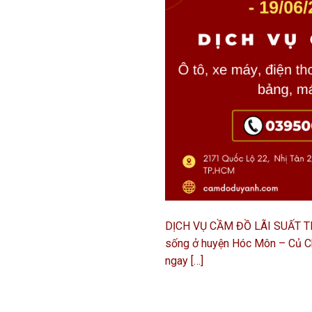
DỊCH VỤ CẦM ĐỒ LÃI SUẤT THẤ
sống ở huyện Hóc Môn – Củ Ch
ngay […]