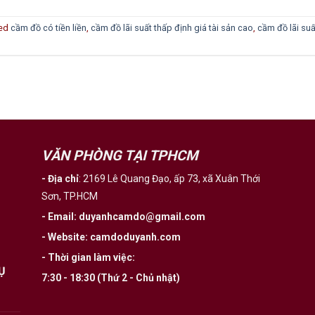
ed
cầm đồ có tiền liền
,
cầm đồ lãi suất thấp định giá tài sản cao
,
cầm đồ lãi suấ
VĂN PHÒNG TẠI TPHCM
- Địa chỉ
:
2169 Lê Quang Đạo, ấp 73, xã Xuân Thới
Sơn, TP.HCM
- Email
:
duyanhcamdo@gmail.com
- Website
:
camdoduyanh.com
- Thời gian làm việc:
Ụ
7:30 - 18:30 (Thứ 2 - Chủ nhật)