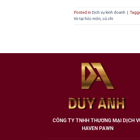
Posted in
Dịch vụ kinh doanh
|
Tagg
tín tại hóc môn
,
củ chi
CÔNG TY TNHH THƯƠNG MẠI DỊCH V
HAVEN PAWN