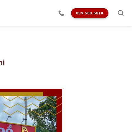
039.500.6818
hi