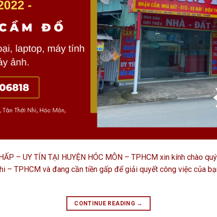
P – UY TÍN TẠI HUYỆN HÓC MÔN – TPHCM xin kính chào quý kh
i – TPHCM và đang cần tiền gấp để giải quyết công việc của bạn
CONTINUE READING
→